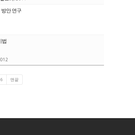
 방안 연구
증기법
012
6
맨끝